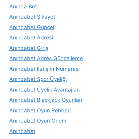
Anında Bet
Anındabet Şikayet
Anındabet Güncel
Anındabet Adresi
Anındabet Giriş
Anındabet Adres Güncelleme
Anındabet İletişim Numarası
Anındabet Spor Üyeliği
Anındabet Üyelik Avantajları
Anındabet Blackjack Oyunları
Anındabet Oyun Rehberi
Anındabet Oyun Önemi
Anındabet