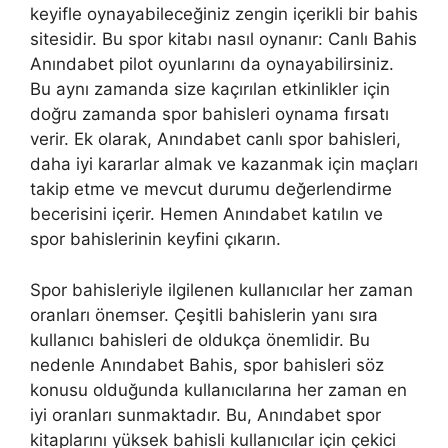
keyifle oynayabileceğiniz zengin içerikli bir bahis
sitesidir. Bu spor kitabı nasıl oynanır: Canlı Bahis
Anındabet pilot oyunlarını da oynayabilirsiniz.
Bu aynı zamanda size kaçırılan etkinlikler için
doğru zamanda spor bahisleri oynama fırsatı
verir. Ek olarak, Anındabet canlı spor bahisleri,
daha iyi kararlar almak ve kazanmak için maçları
takip etme ve mevcut durumu değerlendirme
becerisini içerir. Hemen Anındabet katılın ve
spor bahislerinin keyfini çıkarın.
Spor bahisleriyle ilgilenen kullanıcılar her zaman
oranları önemser. Çeşitli bahislerin yanı sıra
kullanıcı bahisleri de oldukça önemlidir. Bu
nedenle Anındabet Bahis, spor bahisleri söz
konusu olduğunda kullanıcılarına her zaman en
iyi oranları sunmaktadır. Bu, Anındabet spor
kitaplarını yüksek bahisli kullanıcılar için çekici