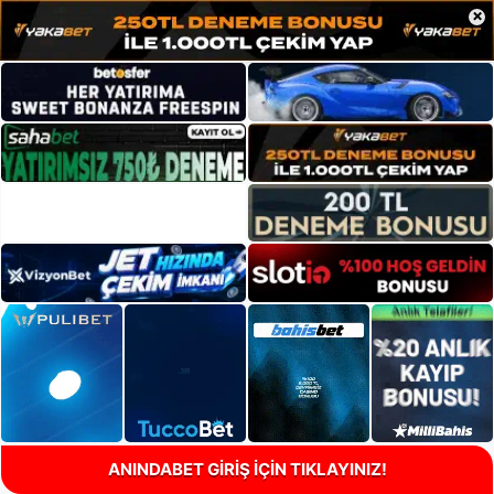
×
ANINDABET GİRİŞ İÇİN TIKLAYINIZ!