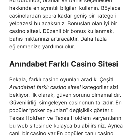
Bu durumda, oranlar ve bahis seçenekleri
hakkında en ayrıntılı bilgileri kullanın. Böylece
casinolardan spora kadar geniş bir kategori
yelpazesi bulacaksınız. Bonusları olan iyi bir
casino sitesi. Düzenli bir bonus kullanmak,
bahis miktarınızı artıracaktır. Daha fazla
eğlenmenize yardımcı olur.
Anındabet Farklı Casino Sitesi
Pekala, farklı casino oyunları aradık. Çeşitli
Anındabet farklı casino sitesi
kategoriler sizi
bekliyor. İlk olarak, güven sorunu olmamalıdır.
Güvenilirliği simgeleyen casinonun tarzıdır. En
popüler “poker oyunları” değişiklik gösterir.
Texas Hold’em ve Texas Hold’em varyantlarını
bu web sitesinde kolayca bulabilirsiniz. Ayrıca
canlı bir casino var.En popüler canlı casino