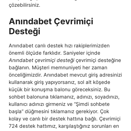
çözebilirsiniz.
Anındabet Çevrimiçi
Desteği
Anındabet canlı destek hızı rakiplerimizden
önemli ölçüde farklıdır. Saniyeler içinde
Anındabet çevrimiçi desteği
çevrimiçi desteğine
bağlanın. Müşteri memnuniyeti her zaman
önceliğimizdir. Anındabet mevcut giriş adresinizi
kullanarak giriş yapıyorsanız, sol alt köşede
küçük bir konuşma balonu göreceksiniz. Bu
sohbet balonuna tıklamanız, adınızı, soyadınızı,
kullanıcı adınızı girmeniz ve “Şimdi sohbete
başla” düğmesini tıklamanız gerekiyor. Çok
kolay ve canlı bir destek hattına bağlı. Çevrimiçi
724 destek hattımız, karşılaştığınız sorunları en