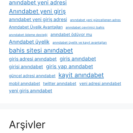
anındabet yeni adresi
Anındabet yeni giriş
anındabet yeni giriş adresi
anındabet yeni güncellenen adres
Anındabet Üyelik Avantajları
anındabet çevrimiçi bahis
anındabet ödüyor mu
anındabet ödeme desteği
Anındabet üyelik
anındabet üyelik ve kayıt avantajları
bahis sitesi anındabet
giris anındabet
giris adresi anındabet
giris yap anındabet
girisi anındabet
kayit anındabet
güncel adresi anındabet
mobil anındabet
twitter anındabet
yeni adresi anındabet
yeni giris anındabet
Arşivler