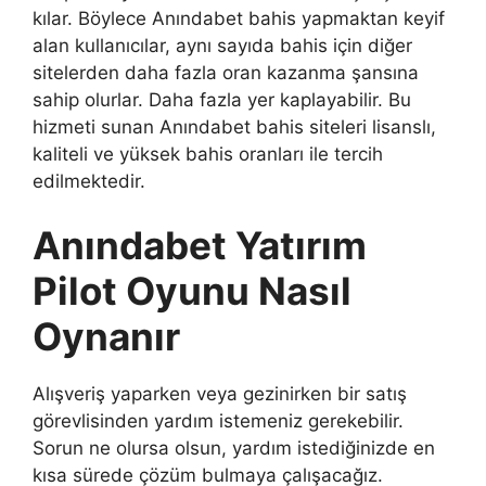
kılar. Böylece Anındabet bahis yapmaktan keyif
alan kullanıcılar, aynı sayıda bahis için diğer
sitelerden daha fazla oran kazanma şansına
sahip olurlar. Daha fazla yer kaplayabilir. Bu
hizmeti sunan Anındabet bahis siteleri lisanslı,
kaliteli ve yüksek bahis oranları ile tercih
edilmektedir.
Anındabet Yatırım
Pilot Oyunu Nasıl
Oynanır
Alışveriş yaparken veya gezinirken bir satış
görevlisinden yardım istemeniz gerekebilir.
Sorun ne olursa olsun, yardım istediğinizde en
kısa sürede çözüm bulmaya çalışacağız.