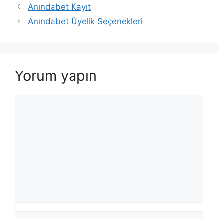
Anındabet Kayıt
Anındabet Üyelik Seçenekleri
Yorum yapın
Yorum
İsim