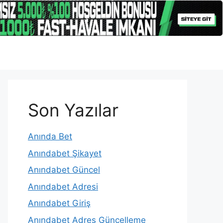
Son Yazılar
Anında Bet
Anındabet Şikayet
Anındabet Güncel
Anındabet Adresi
Anındabet Giriş
Anındabet Adres Güncelleme