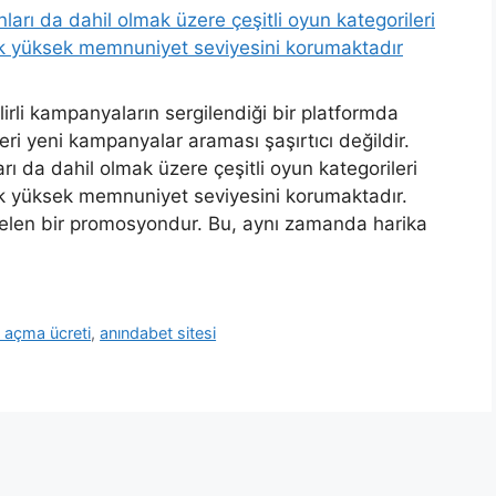
irli kampanyaların sergilendiği bir platformda
ri yeni kampanyalar araması şaşırtıcı değildir.
rı da dahil olmak üzere çeşitli oyun kategorileri
ak yüksek memnuniyet seviyesini korumaktadır.
 gelen bir promosyondur. Bu, aynı zamanda harika
 açma ücreti
,
anındabet sitesi