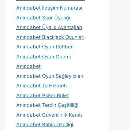
Anındabet İletişim Numarası
Anındabet Spor Üyeliği
Anındabet Üyelik Avantajları
Anındabet Blackjack Oyunları
Anındabet Oyun Rehberi
Anındabet Oyun Önemi
Anındabet
Anındabet Oyun Sağlayıcıları
Anındabet Tv Hizmeti
Anındabet Poker Rulet
Anındabet Tercih Çeşitliliği
Anındabet Güvenilirlik Kanıtı
Anındabet Bahis Özelliği