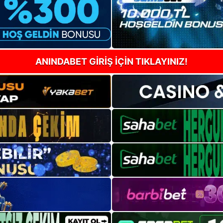
ANINDABET GİRİŞ İÇİN TIKLAYINIZ!