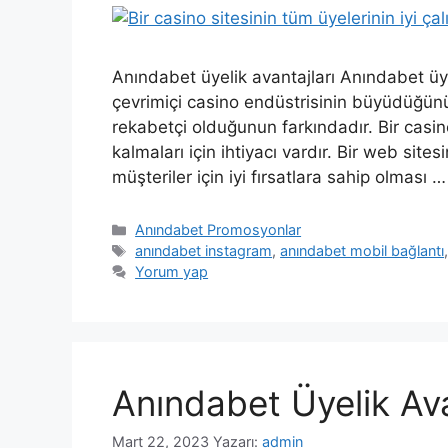
Anındabet üyelik avantajları Anındabet üye
çevrimiçi casino endüstrisinin büyüdüğünü
rekabetçi olduğunun farkındadır. Bir casino
kalmaları için ihtiyacı vardır. Bir web site
müşteriler için iyi fırsatlara sahip olması 
Kategoriler
Anındabet Promosyonlar
Etiketler
anındabet instagram
,
anındabet mobil bağlantı
Yorum yap
Anındabet Üyelik Ava
Mart 22, 2023
Yazarı:
admin