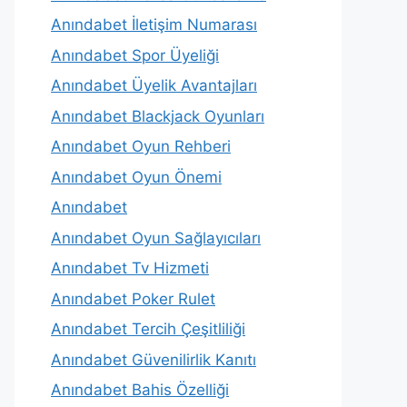
Anındabet İletişim Numarası
Anındabet Spor Üyeliği
Anındabet Üyelik Avantajları
Anındabet Blackjack Oyunları
Anındabet Oyun Rehberi
Anındabet Oyun Önemi
Anındabet
Anındabet Oyun Sağlayıcıları
Anındabet Tv Hizmeti
Anındabet Poker Rulet
Anındabet Tercih Çeşitliliği
Anındabet Güvenilirlik Kanıtı
Anındabet Bahis Özelliği