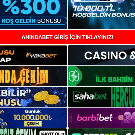
ANINDABET GİRİŞ İÇİN TIKLAYINIZ!