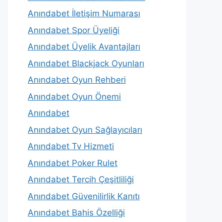
Anındabet İletişim Numarası
Anındabet Spor Üyeliği
Anındabet Üyelik Avantajları
Anındabet Blackjack Oyunları
Anındabet Oyun Rehberi
Anındabet Oyun Önemi
Anındabet
Anındabet Oyun Sağlayıcıları
Anındabet Tv Hizmeti
Anındabet Poker Rulet
Anındabet Tercih Çeşitliliği
Anındabet Güvenilirlik Kanıtı
Anındabet Bahis Özelliği