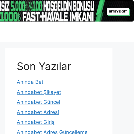
Son Yazılar
Anında Bet
Anındabet Şikayet
Anındabet Güncel
Anındabet Adresi
Anındabet Giriş
Anındabet Adres Güncelleme