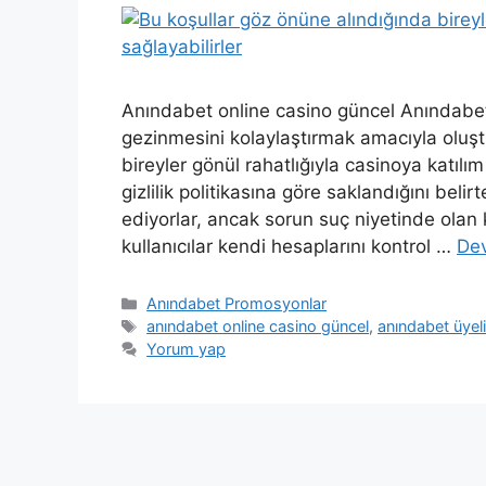
Anındabet online casino güncel Anındabet g
gezinmesini kolaylaştırmak amacıyla oluşt
bireyler gönül rahatlığıyla casinoya katılı
gizlilik politikasına göre saklandığını belirt
ediyorlar, ancak sorun suç niyetinde olan k
kullanıcılar kendi hesaplarını kontrol …
De
Kategoriler
Anındabet Promosyonlar
Etiketler
anındabet online casino güncel
,
anındabet üyeli
Yorum yap