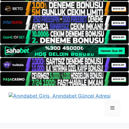
İçeriğe
atla
Menü