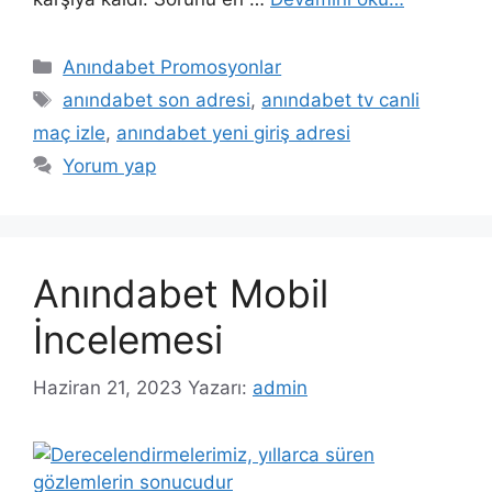
Kategoriler
Anındabet Promosyonlar
Etiketler
anındabet son adresi
,
anındabet tv canli
maç izle
,
anındabet yeni giriş adresi
Yorum yap
Anındabet Mobil
İncelemesi
Haziran 21, 2023
Yazarı:
admin