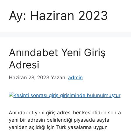
Ay:
Haziran 2023
Anındabet Yeni Giriş
Adresi
Haziran 28, 2023
Yazarı:
admin
Anındabet yeni giriş adresi her kesintiden sonra
yeni bir adresin belirlendiği piyasada sayfa
yeniden açıldığı için Türk yasalarına uygun