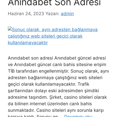
Anındabet Son Adresi
Haziran 24, 2023
Yazarı:
admin
Anındabet son adresi Anındabet güncel adresi
ve Anındabet güncel canlı bahis sitesine erişim
TİB tarafından engellenmiştir. Sonuç olarak, aynı
adresten bağlanmaya çalıştığınız web siteleri
geçici olarak kullanılamayacaktır. Trafik
şartlarından dolayı eski adresimden şimdiki
adresime taşındım. Şirket, casino siteleri olarak
da bilinen internet üzerinden canlı bahis
sunmaktadır. Casino siteleri aynı sorunla karşı
karşıya kaldı. Sorunu en …
Devamını oku…