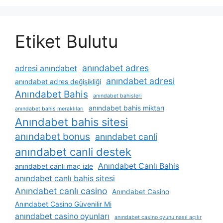
Etiket Bulutu
anındabet adres
adresi anındabet
anındabet adresi
anındabet adres değişikliği
Anındabet Bahis
anındabet bahisleri
anındabet bahis miktarı
anındabet bahis meraklıları
Anındabet bahis sitesi
anındabet bonus
anındabet canli
anındabet canli destek
Anındabet Canlı Bahis
anındabet canli maç izle
anındabet canlı bahis sitesi
Anındabet canlı casino
Anındabet Casino
Anındabet Casino Güvenilir Mi
anındabet casino oyunları
anındabet casino oyunu nasıl açılır