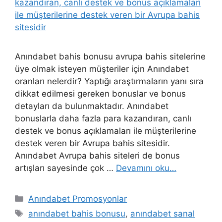
Anındabet bahis bonusu avrupa bahis sitelerine
üye olmak isteyen müşteriler için Anındabet
oranları nelerdir? Yaptığı araştırmaların yanı sıra
dikkat edilmesi gereken bonuslar ve bonus
detayları da bulunmaktadır. Anındabet
bonuslarla daha fazla para kazandıran, canlı
destek ve bonus açıklamaları ile müşterilerine
destek veren bir Avrupa bahis sitesidir.
Anındabet Avrupa bahis siteleri de bonus
artışları sayesinde çok …
Devamını oku…
Kategoriler
Anındabet Promosyonlar
Etiketler
anındabet bahis bonusu
,
anındabet sanal