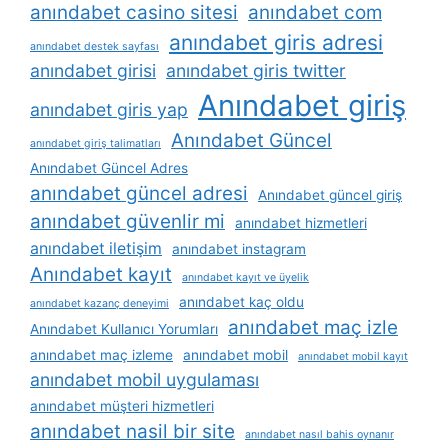
anındabet casino sitesi
anındabet com
anındabet giris adresi
anındabet destek sayfası
anındabet girisi
anındabet giris twitter
Anındabet giriş
anındabet giris yap
Anındabet Güncel
anındabet giriş talimatları
Anındabet Güncel Adres
anındabet güncel adresi
Anındabet güncel giriş
anındabet güvenlir mi
anındabet hizmetleri
anındabet iletişim
anındabet instagram
Anındabet kayıt
anındabet kayıt ve üyelik
anındabet kaç oldu
anındabet kazanç deneyimi
anındabet maç izle
Anındabet Kullanıcı Yorumları
anındabet maç izleme
anındabet mobil
anındabet mobil kayıt
anındabet mobil uygulaması
anındabet müşteri hizmetleri
anındabet nasil bir site
anındabet nasıl bahis oynanır