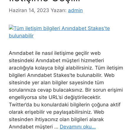
Haziran 14, 2023
Yazarı:
admin
Anındabet ile nasıl iletişime geçilir web
sitesindeki Anındabet müşteri hizmetleri
aracılığıyla kolayca bilgi alabilirsiniz. Tüm iletişim
bilgileri Anındabet Stakes’te bulunabilir. Web
sitesinde yer alan bilgiler sayesinde tüm
sorularınıza cevap bulacaksınız. Bir sorun erişimi
engelliyorsa site URL’si değiştirilecektir.
Twitter’da bu konulardaki bilgilerin çoğuna aktif
olarak erişebilir ve paylaşabilirsiniz. Web
sitesinden ihtiyacınız olan bilgileri alarak
Anındabet müşteri …
Devamını oku…