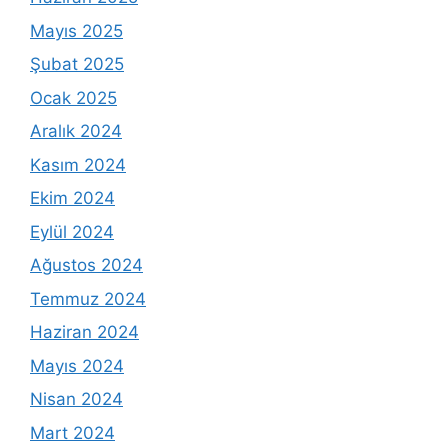
Mayıs 2025
Şubat 2025
Ocak 2025
Aralık 2024
Kasım 2024
Ekim 2024
Eylül 2024
Ağustos 2024
Temmuz 2024
Haziran 2024
Mayıs 2024
Nisan 2024
Mart 2024