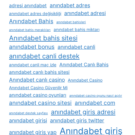
anındabet adres
adresi anındabet
anındabet adresi
anındabet adres değişikliği
Anındabet Bahis
anındabet bahisleri
anındabet bahis miktarı
anındabet bahis meraklıları
Anındabet bahis sitesi
anındabet bonus
anındabet canli
anındabet canli destek
Anındabet Canlı Bahis
anındabet canli maç izle
anındabet canlı bahis sitesi
Anındabet canlı casino
Anındabet Casino
Anındabet Casino Güvenilir Mi
anındabet casino oyunları
anındabet casino oyunu nasıl açılır
anındabet casino sitesi
anındabet com
anındabet giris adresi
anındabet destek sayfası
anındabet girisi
anındabet giris twitter
Anındabet giriş
anındabet giris yap