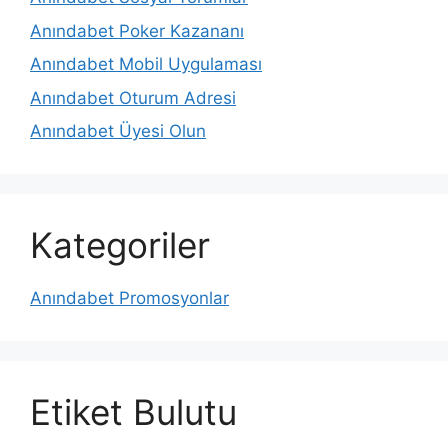
Anındabet Poker Kazananı
Anındabet Mobil Uygulaması
Anındabet Oturum Adresi
Anındabet Üyesi Olun
Kategoriler
Anındabet Promosyonlar
Etiket Bulutu