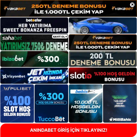
×
ANINDABET GİRİŞ İÇİN TIKLAYINIZ!