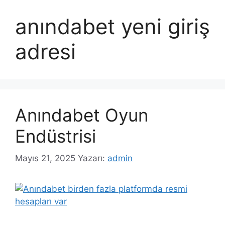
anındabet yeni giriş
adresi
Anındabet Oyun
Endüstrisi
Mayıs 21, 2025
Yazarı:
admin