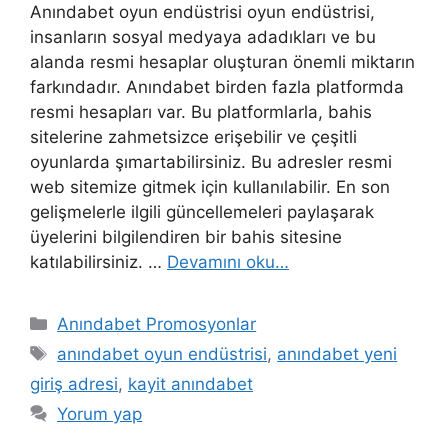
Anındabet oyun endüstrisi oyun endüstrisi,
insanların sosyal medyaya adadıkları ve bu
alanda resmi hesaplar oluşturan önemli miktarın
farkındadır. Anındabet birden fazla platformda
resmi hesapları var. Bu platformlarla, bahis
sitelerine zahmetsizce erişebilir ve çeşitli
oyunlarda şımartabilirsiniz. Bu adresler resmi
web sitemize gitmek için kullanılabilir. En son
gelişmelerle ilgili güncellemeleri paylaşarak
üyelerini bilgilendiren bir bahis sitesine
katılabilirsiniz. …
Devamını oku…
Kategoriler
Anındabet Promosyonlar
Etiketler
anındabet oyun endüstrisi
,
anındabet yeni
giriş adresi
,
kayit anındabet
Yorum yap