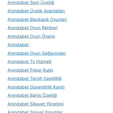
Anındabet Spor Üyeliği
Anındabet Üyelik Avantajları
Anındabet Blackjack Oyunları
Anındabet Oyun Rehberi
Anındabet Oyun Önemi
Anındabet
Anındabet Oyun Sağlayıcıları
Anındabet Tv Hizmeti
Anındabet Poker Rulet
Anındabet Tercih Çeşitliliği
Anındabet Güvenilirlik Kanıtı
Anındabet Bahis Özelliği
Anındabet Şikayet Yönetimi
Anındabet Sosyal Yorumlar