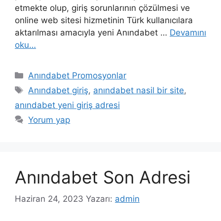
etmekte olup, giriş sorunlarının çözülmesi ve
online web sitesi hizmetinin Türk kullanıcılara
aktarılması amacıyla yeni Anındabet …
Devamını
oku…
Kategoriler
Anındabet Promosyonlar
Etiketler
Anındabet giriş
,
anındabet nasil bir site
,
anındabet yeni giriş adresi
Yorum yap
Anındabet Son Adresi
Haziran 24, 2023
Yazarı:
admin