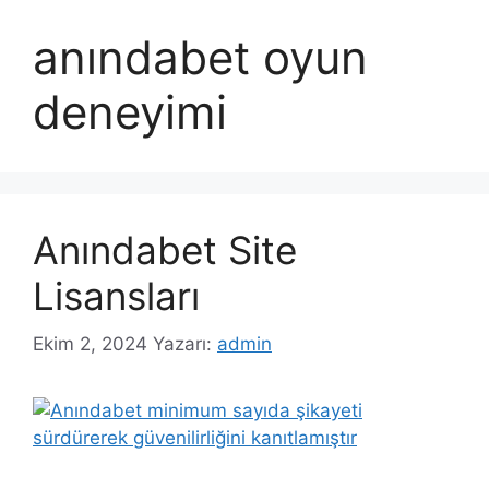
anındabet oyun
deneyimi
Anındabet Site
Lisansları
Ekim 2, 2024
Yazarı:
admin