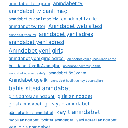
anındabet tv
anındabet telegram
anındabet tv canli maç
anındabet tv izle
anındabet tv canli maç izle
Anındabet web sitesi
anındabet twitter
anındabet yeni adres
anındabet yasal mı
anındabet yeni adresi
Anındabet yeni giriş
anındabet yeni giriş adresi
anındabet yeni güncellenen adres
Anındabet Üyelik Avantajları
anındabet çevrimiçi bahis
anındabet ödüyor mu
anındabet ödeme desteği
Anındabet üyelik
anındabet üyelik ve kayıt avantajları
bahis sitesi anındabet
giris anındabet
giris adresi anındabet
giris yap anındabet
girisi anındabet
kayit anındabet
güncel adresi anındabet
mobil anındabet
twitter anındabet
yeni adresi anındabet
yeni giris anındabet