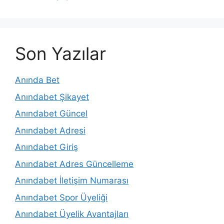
Son Yazılar
Anında Bet
Anındabet Şikayet
Anındabet Güncel
Anındabet Adresi
Anındabet Giriş
Anındabet Adres Güncelleme
Anındabet İletişim Numarası
Anındabet Spor Üyeliği
Anındabet Üyelik Avantajları