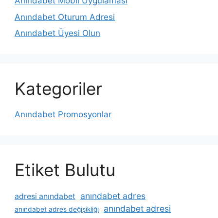
Anındabet Mobil Uygulaması
Anındabet Oturum Adresi
Anındabet Üyesi Olun
Kategoriler
Anındabet Promosyonlar
Etiket Bulutu
anındabet adres
adresi anındabet
anındabet adresi
anındabet adres değişikliği