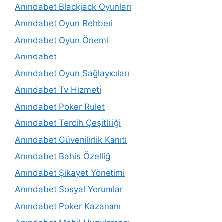
Anındabet Blackjack Oyunları
Anındabet Oyun Rehberi
Anındabet Oyun Önemi
Anındabet
Anındabet Oyun Sağlayıcıları
Anındabet Tv Hizmeti
Anındabet Poker Rulet
Anındabet Tercih Çeşitliliği
Anındabet Güvenilirlik Kanıtı
Anındabet Bahis Özelliği
Anındabet Şikayet Yönetimi
Anındabet Sosyal Yorumlar
Anındabet Poker Kazananı