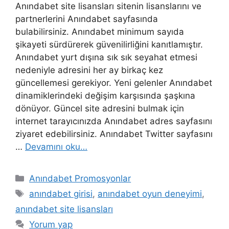
Anındabet site lisansları sitenin lisanslarını ve
partnerlerini Anındabet sayfasında
bulabilirsiniz. Anındabet minimum sayıda
şikayeti sürdürerek güvenilirliğini kanıtlamıştır.
Anındabet yurt dışına sık sık seyahat etmesi
nedeniyle adresini her ay birkaç kez
güncellemesi gerekiyor. Yeni gelenler Anındabet
dinamiklerindeki değişim karşısında şaşkına
dönüyor. Güncel site adresini bulmak için
internet tarayıcınızda Anındabet adres sayfasını
ziyaret edebilirsiniz. Anındabet Twitter sayfasını
…
Devamını oku…
Kategoriler
Anındabet Promosyonlar
Etiketler
anındabet girisi
,
anındabet oyun deneyimi
,
anındabet site lisansları
Yorum yap