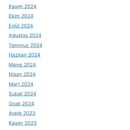
Kasım 2024
Ekim 2024
Eylül 2024
Ağustos 2024
Temmuz 2024
Haziran 2024
Mayıs 2024
Nisan 2024
Mart 2024
Şubat 2024
Ocak 2024
Aralık 2023
Kasım 2023