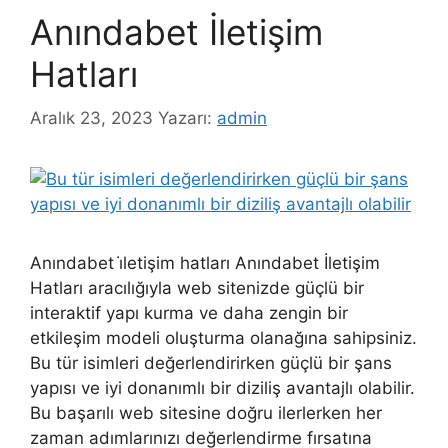
Anındabet İletişim
Hatları
Aralık 23, 2023
Yazarı:
admin
Anındabet i̇letişim hatları Anındabet İletişim
Hatları aracılığıyla web sitenizde güçlü bir
interaktif yapı kurma ve daha zengin bir
etkileşim modeli oluşturma olanağına sahipsiniz.
Bu tür isimleri değerlendirirken güçlü bir şans
yapısı ve iyi donanımlı bir diziliş avantajlı olabilir.
Bu başarılı web sitesine doğru ilerlerken her
zaman adımlarınızı değerlendirme fırsatına