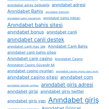
anındabet adresi
anındabet adres değişikliği
Anındabet Bahis
anındabet bahisleri
anındabet bahis miktarı
anındabet bahis meraklıları
Anındabet bahis sitesi
anındabet bonus
anındabet canli
anındabet canli destek
Anındabet Canlı Bahis
anındabet canli maç izle
anındabet canlı bahis sitesi
Anındabet canlı casino
Anındabet Casino
Anındabet Casino Güvenilir Mi
anındabet casino oyunları
anındabet casino oyunu nasıl açılır
anındabet casino sitesi
anındabet com
anındabet giris adresi
anındabet destek sayfası
anındabet girisi
anındabet giris twitter
Anındabet giriş
anındabet giris yap
Anındabet Güncel