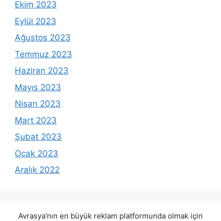
Ekim 2023
Eylül 2023
Ağustos 2023
Temmuz 2023
Haziran 2023
Mayıs 2023
Nisan 2023
Mart 2023
Şubat 2023
Ocak 2023
Aralık 2022
Avrasya'nın en büyük reklam platformunda olmak için