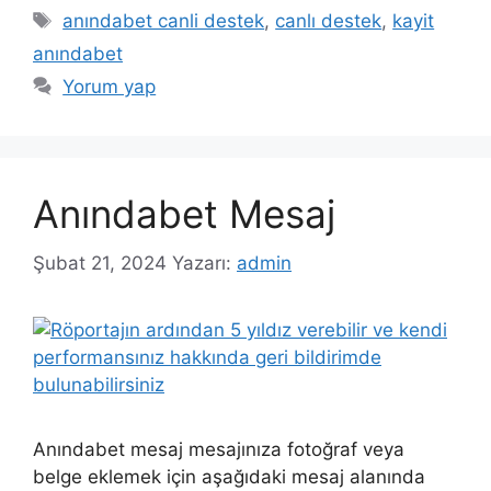
Etiketler
anındabet canli destek
,
canlı destek
,
kayit
anındabet
Yorum yap
Anındabet Mesaj
Şubat 21, 2024
Yazarı:
admin
Anındabet mesaj mesajınıza fotoğraf veya
belge eklemek için aşağıdaki mesaj alanında