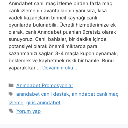
Anındabet canlı maç izleme birden fazla maç
canlı izlemenin avantajlarının yanı sıra, kısa
vadeli kazançların birincil kaynağı canlı
oyunlarda bulunabilir. Ücretli hizmetlerimize ek
olarak, canlı Anındabet puanları ücretsiz olarak
sunuyoruz. Canlı bahisler, bir dakika içinde
potansiyel olarak önemli miktarda para
kazanmanızı sağlar. 3-4 maçla kupon oynamak,
beklemek ve kaybetmek riskli bir hamle. Bunu
yaparak kar …
Devamını oku…
Kategoriler
Anındabet Promosyonlar
Etiketler
anındabet canli destek
,
anındabet canlı maç
i̇zleme
,
giris anındabet
Yorum yap