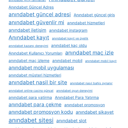
anındabet giriş talimatları
Anındabet Güncel Adres
anındabet güncel adresi
Anındabet güncel giriş
anındabet güvenlir mi
anındabet hizmetleri
anındabet iletişim
anındabet instagram
Anındabet kayıt
anındabet kayıt ve üyelik
anındabet kaç oldu
anındabet kazanç deneyimi
anındabet maç izle
Anındabet Kullanıcı Yorumları
anındabet maç izleme
anındabet mobil
anındabet mobil kayıt
anındabet mobil uygulaması
anındabet müşteri hizmetleri
anındabet nasil bir site
anındabet nasıl bahis oynanır
anındabet online casino güncel
anındabet oyun deneyimi
anındabet para yatirma
Anındabet Para Yatırma
anındabet para çekme
anındabet promosyon
anındabet promosyon kodu
anındabet sikayet
anındabet sitesi
anındabet slot