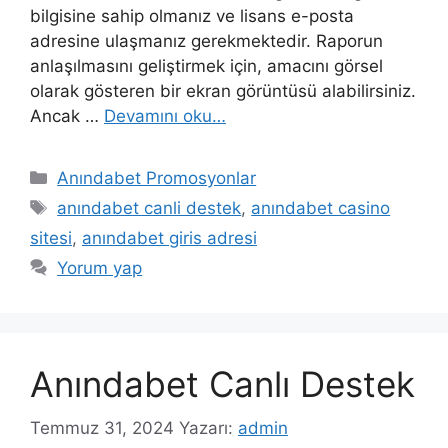
bilgisine sahip olmanız ve lisans e-posta
adresine ulaşmanız gerekmektedir. Raporun
anlaşılmasını geliştirmek için, amacını görsel
olarak gösteren bir ekran görüntüsü alabilirsiniz.
Ancak …
Devamını oku…
Kategoriler
Anındabet Promosyonlar
Etiketler
anındabet canli destek
,
anındabet casino
sitesi
,
anındabet giris adresi
Yorum yap
Anındabet Canlı Destek
Temmuz 31, 2024
Yazarı:
admin