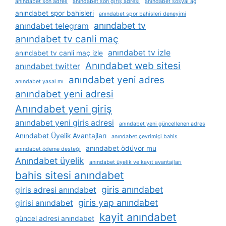
anındabet son adres
anındabet son giriş adresi
anındabet sosyal ağ
anındabet spor bahisleri
anındabet spor bahisleri deneyimi
anındabet tv
anındabet telegram
anındabet tv canli maç
anındabet tv izle
anındabet tv canli maç izle
Anındabet web sitesi
anındabet twitter
anındabet yeni adres
anındabet yasal mı
anındabet yeni adresi
Anındabet yeni giriş
anındabet yeni giriş adresi
anındabet yeni güncellenen adres
Anındabet Üyelik Avantajları
anındabet çevrimiçi bahis
anındabet ödüyor mu
anındabet ödeme desteği
Anındabet üyelik
anındabet üyelik ve kayıt avantajları
bahis sitesi anındabet
giris anındabet
giris adresi anındabet
giris yap anındabet
girisi anındabet
kayit anındabet
güncel adresi anındabet