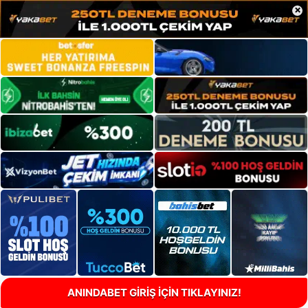
×
ANINDABET GİRİŞ İÇİN TIKLAYINIZ!