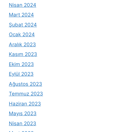
Nisan 2024
Mart 2024
Şubat 2024
Ocak 2024
Aralık 2023
Kasım 2023
Ekim 2023
Eylül 2023
Ağustos 2023
Temmuz 2023
Haziran 2023
Mayıs 2023
Nisan 2023