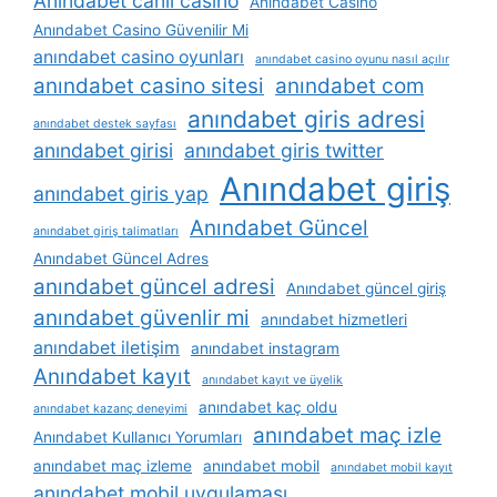
Anındabet canlı casino
Anındabet Casino
Anındabet Casino Güvenilir Mi
anındabet casino oyunları
anındabet casino oyunu nasıl açılır
anındabet casino sitesi
anındabet com
anındabet giris adresi
anındabet destek sayfası
anındabet girisi
anındabet giris twitter
Anındabet giriş
anındabet giris yap
Anındabet Güncel
anındabet giriş talimatları
Anındabet Güncel Adres
anındabet güncel adresi
Anındabet güncel giriş
anındabet güvenlir mi
anındabet hizmetleri
anındabet iletişim
anındabet instagram
Anındabet kayıt
anındabet kayıt ve üyelik
anındabet kaç oldu
anındabet kazanç deneyimi
anındabet maç izle
Anındabet Kullanıcı Yorumları
anındabet maç izleme
anındabet mobil
anındabet mobil kayıt
anındabet mobil uygulaması