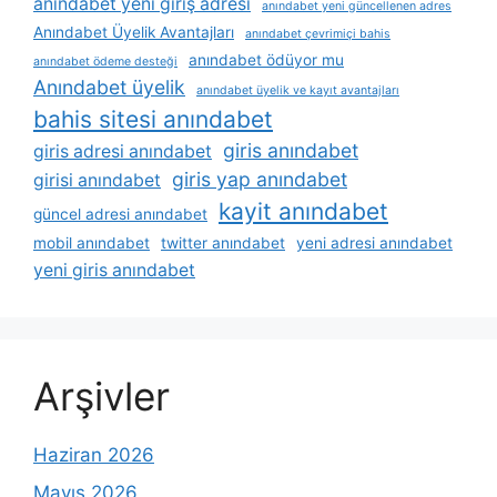
anındabet yeni giriş adresi
anındabet yeni güncellenen adres
Anındabet Üyelik Avantajları
anındabet çevrimiçi bahis
anındabet ödüyor mu
anındabet ödeme desteği
Anındabet üyelik
anındabet üyelik ve kayıt avantajları
bahis sitesi anındabet
giris anındabet
giris adresi anındabet
giris yap anındabet
girisi anındabet
kayit anındabet
güncel adresi anındabet
mobil anındabet
twitter anındabet
yeni adresi anındabet
yeni giris anındabet
Arşivler
Haziran 2026
Mayıs 2026