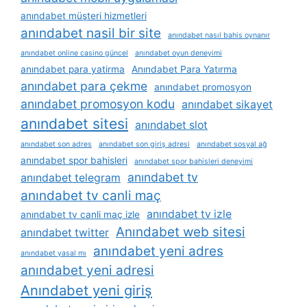
anındabet müşteri hizmetleri
anındabet nasil bir site
anındabet nasıl bahis oynanır
anındabet online casino güncel
anındabet oyun deneyimi
anındabet para yatirma
Anındabet Para Yatırma
anındabet para çekme
anındabet promosyon
anındabet promosyon kodu
anındabet sikayet
anındabet sitesi
anındabet slot
anındabet son adres
anındabet son giriş adresi
anındabet sosyal ağ
anındabet spor bahisleri
anındabet spor bahisleri deneyimi
anındabet tv
anındabet telegram
anındabet tv canli maç
anındabet tv izle
anındabet tv canli maç izle
Anındabet web sitesi
anındabet twitter
anındabet yeni adres
anındabet yasal mı
anındabet yeni adresi
Anındabet yeni giriş