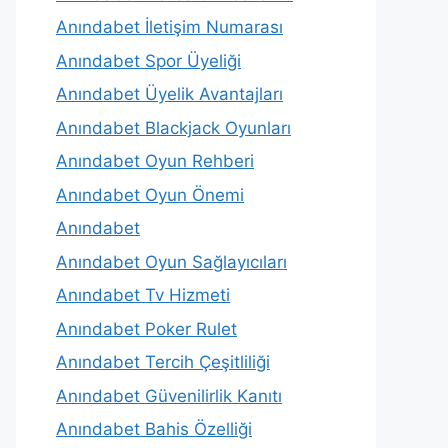
Anındabet İletişim Numarası
Anındabet Spor Üyeliği
Anındabet Üyelik Avantajları
Anındabet Blackjack Oyunları
Anındabet Oyun Rehberi
Anındabet Oyun Önemi
Anındabet
Anındabet Oyun Sağlayıcıları
Anındabet Tv Hizmeti
Anındabet Poker Rulet
Anındabet Tercih Çeşitliliği
Anındabet Güvenilirlik Kanıtı
Anındabet Bahis Özelliği