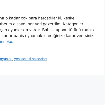
a o kadar çok para harcadılar ki, keşke
aberim olsaydı her yeri gezerdim. Kategoriler
aşan oyunlar da vardır. Bahis kuponu türünü (bahis
e kadar bahis oynamak istediğinize karar verirsiniz.
ını oku…
oyunları
,
yeni adresi anındabet