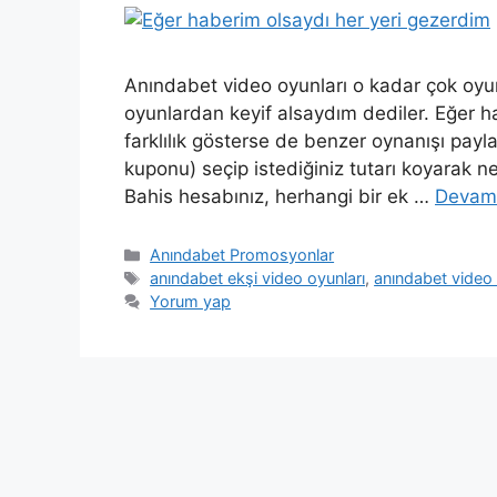
Anındabet video oyunları o kadar çok oyun
oyunlardan keyif alsaydım dediler. Eğer h
farklılık gösterse de benzer oynanışı payl
kuponu) seçip istediğiniz tutarı koyarak n
Bahis hesabınız, herhangi bir ek …
Devam
Kategoriler
Anındabet Promosyonlar
Etiketler
anındabet ekşi video oyunları
,
anındabet video 
Yorum yap