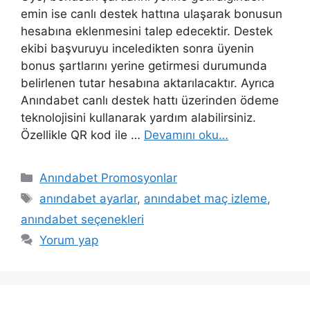
emin ise canlı destek hattına ulaşarak bonusun
hesabına eklenmesini talep edecektir. Destek
ekibi başvuruyu inceledikten sonra üyenin
bonus şartlarını yerine getirmesi durumunda
belirlenen tutar hesabına aktarılacaktır. Ayrıca
Anındabet canlı destek hattı üzerinden ödeme
teknolojisini kullanarak yardım alabilirsiniz.
Özellikle QR kod ile …
Devamını oku…
Kategoriler
Anındabet Promosyonlar
Etiketler
anındabet ayarlar
,
anındabet maç izleme
,
anındabet seçenekleri
Yorum yap