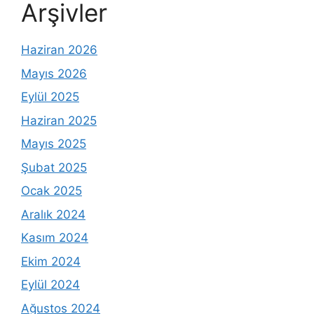
Arşivler
Haziran 2026
Mayıs 2026
Eylül 2025
Haziran 2025
Mayıs 2025
Şubat 2025
Ocak 2025
Aralık 2024
Kasım 2024
Ekim 2024
Eylül 2024
Ağustos 2024