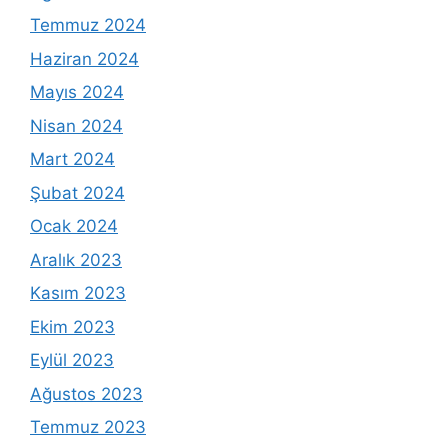
Temmuz 2024
Haziran 2024
Mayıs 2024
Nisan 2024
Mart 2024
Şubat 2024
Ocak 2024
Aralık 2023
Kasım 2023
Ekim 2023
Eylül 2023
Ağustos 2023
Temmuz 2023