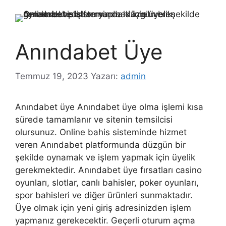
Anındabet Üye
Temmuz 19, 2023
Yazarı:
admin
Anındabet üye Anındabet üye olma işlemi kısa
sürede tamamlanır ve sitenin temsilcisi
olursunuz. Online bahis sisteminde hizmet
veren Anındabet platformunda düzgün bir
şekilde oynamak ve işlem yapmak için üyelik
gerekmektedir. Anındabet üye fırsatları casino
oyunları, slotlar, canlı bahisler, poker oyunları,
spor bahisleri ve diğer ürünleri sunmaktadır.
Üye olmak için yeni giriş adresinizden işlem
yapmanız gerekecektir. Geçerli oturum açma