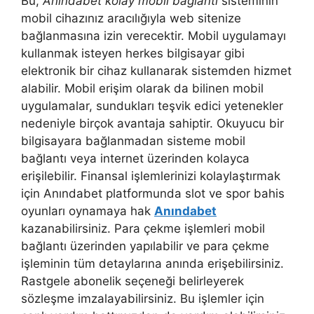
Bu,
Anındabet kolay mobil bağlantı
sisteminin
mobil cihazınız aracılığıyla web sitenize
bağlanmasına izin verecektir. Mobil uygulamayı
kullanmak isteyen herkes bilgisayar gibi
elektronik bir cihaz kullanarak sistemden hizmet
alabilir. Mobil erişim olarak da bilinen mobil
uygulamalar, sundukları teşvik edici yetenekler
nedeniyle birçok avantaja sahiptir. Okuyucu bir
bilgisayara bağlanmadan sisteme mobil
bağlantı veya internet üzerinden kolayca
erişilebilir. Finansal işlemlerinizi kolaylaştırmak
için Anındabet platformunda slot ve spor bahis
oyunları oynamaya hak
Anındabet
kazanabilirsiniz. Para çekme işlemleri mobil
bağlantı üzerinden yapılabilir ve para çekme
işleminin tüm detaylarına anında erişebilirsiniz.
Rastgele abonelik seçeneği belirleyerek
sözleşme imzalayabilirsiniz. Bu işlemler için