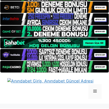
İçeriğe
atla
Menü