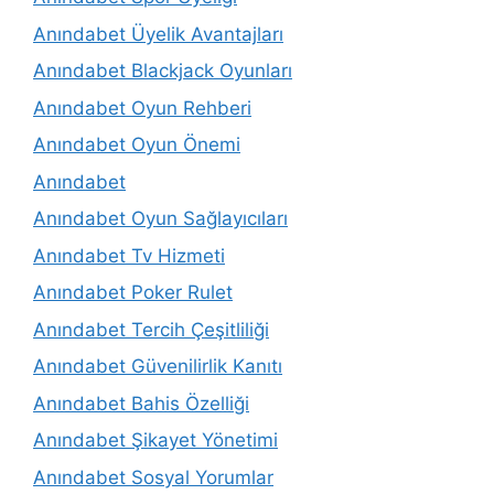
Anındabet Üyelik Avantajları
Anındabet Blackjack Oyunları
Anındabet Oyun Rehberi
Anındabet Oyun Önemi
Anındabet
Anındabet Oyun Sağlayıcıları
Anındabet Tv Hizmeti
Anındabet Poker Rulet
Anındabet Tercih Çeşitliliği
Anındabet Güvenilirlik Kanıtı
Anındabet Bahis Özelliği
Anındabet Şikayet Yönetimi
Anındabet Sosyal Yorumlar