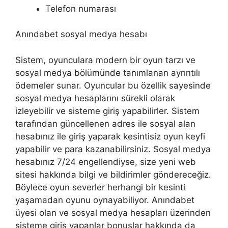
Telefon numarası
Anındabet sosyal medya hesabı
Sistem, oyunculara modern bir oyun tarzı ve
sosyal medya bölümünde tanımlanan ayrıntılı
ödemeler sunar. Oyuncular bu özellik sayesinde
sosyal medya hesaplarını sürekli olarak
izleyebilir ve sisteme giriş yapabilirler. Sistem
tarafından güncellenen adres ile sosyal alan
hesabınız ile giriş yaparak kesintisiz oyun keyfi
yapabilir ve para kazanabilirsiniz. Sosyal medya
hesabınız 7/24 engellendiyse, size yeni web
sitesi hakkında bilgi ve bildirimler göndereceğiz.
Böylece oyun severler herhangi bir kesinti
yaşamadan oyunu oynayabiliyor. Anındabet
üyesi olan ve sosyal medya hesapları üzerinden
sisteme giriş yapanlar bonuslar hakkında da