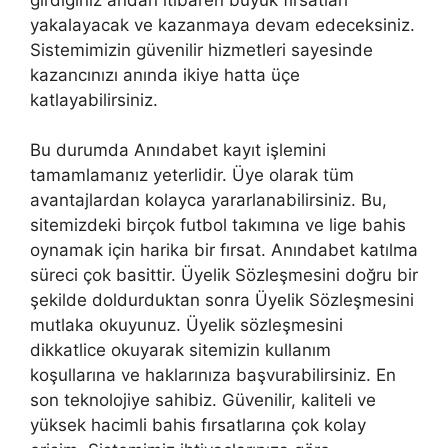
yakalayacak ve kazanmaya devam edeceksiniz.
Sistemimizin güvenilir hizmetleri sayesinde
kazancınızı anında ikiye hatta üçe
katlayabilirsiniz.
Bu durumda Anındabet kayıt işlemini
tamamlamanız yeterlidir. Üye olarak tüm
avantajlardan kolayca yararlanabilirsiniz. Bu,
sitemizdeki birçok futbol takımına ve lige bahis
oynamak için harika bir fırsat. Anındabet katılma
süreci çok basittir. Üyelik Sözleşmesini doğru bir
şekilde doldurduktan sonra Üyelik Sözleşmesini
mutlaka okuyunuz. Üyelik sözleşmesini
dikkatlice okuyarak sitemizin kullanım
koşullarına ve haklarınıza başvurabilirsiniz. En
son teknolojiye sahibiz. Güvenilir, kaliteli ve
yüksek hacimli bahis fırsatlarına çok kolay