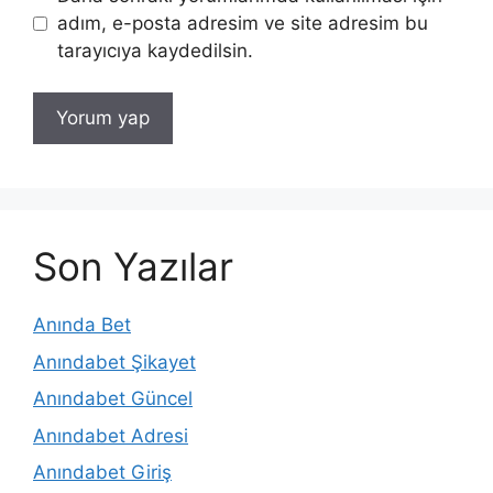
adım, e-posta adresim ve site adresim bu
tarayıcıya kaydedilsin.
Son Yazılar
Anında Bet
Anındabet Şikayet
Anındabet Güncel
Anındabet Adresi
Anındabet Giriş