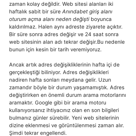
zaman kolay değildir. Web sitesi alanları iki
haftalık sabit bir süre
Anındabet giriş alanı
oturum açma alanı neden değişti
boyunca
kaldırılmaz. Halen aynı adreste ziyarete açıktır.
Bir süre sonra adres değişir ve 24 saat sonra
web sitesinin alan adı tekrar değişir.Bu nedenle
bunun için kesin bir tarih veremiyoruz.
Ancak artık adres değişikliklerinin hafta içi de
gerçekleştiği biliniyor. Adres değişiklikleri
nadiren hafta sonları meydana gelir. Uzun
zamandır böyle bir durum yaşamamıştık. Adres
değiştirirken en önemli durum arama motorlarını
aramaktır. Google gibi bir arama motoru
kullanıyorsanız ihtiyacınız olan en son bilgileri
bulmanız günler sürebilir. Yeni web sitelerinin
dizine eklenmesi ve görüntülenmesi zaman alır.
Şimdi tekrar engellendi.