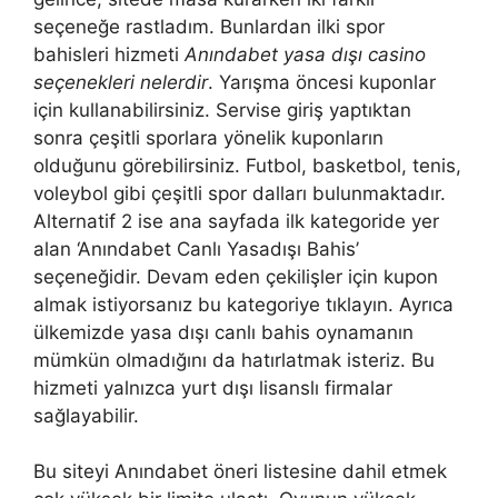
seçeneğe rastladım. Bunlardan ilki spor
bahisleri hizmeti
Anındabet yasa dışı casino
seçenekleri nelerdir
. Yarışma öncesi kuponlar
için kullanabilirsiniz. Servise giriş yaptıktan
sonra çeşitli sporlara yönelik kuponların
olduğunu görebilirsiniz. Futbol, ​​basketbol, ​​tenis,
voleybol gibi çeşitli spor dalları bulunmaktadır.
Alternatif 2 ise ana sayfada ilk kategoride yer
alan ‘Anındabet Canlı Yasadışı Bahis’
seçeneğidir. Devam eden çekilişler için kupon
almak istiyorsanız bu kategoriye tıklayın. Ayrıca
ülkemizde yasa dışı canlı bahis oynamanın
mümkün olmadığını da hatırlatmak isteriz. Bu
hizmeti yalnızca yurt dışı lisanslı firmalar
sağlayabilir.
Bu siteyi Anındabet öneri listesine dahil etmek