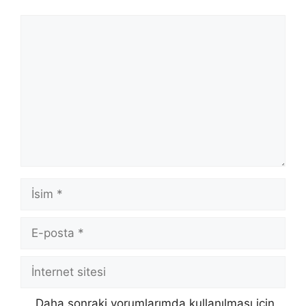
Yorum
İsim
E-
posta
İnternet
sitesi
Daha sonraki yorumlarımda kullanılması için