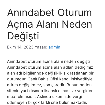
Anındabet Oturum
Açma Alanı Neden
Değişti
Ekim 14, 2023
Yazarı:
admin
Anındabet oturum açma alanı neden değişti
Anındabet oturum açma alan adları dediğimiz
alan adı bilgilerinde değişiklik sık rastlanan bir
durumdur. Canlı Bahis Ofisi kendi inisiyatifiyle
adres değiştirmez, son çaredir. Bunun nedeni
sitenin yurt dışında lisanslı olması ve vergiden
muaf olmasıdır. Aslında ülkemizde vergi
ödemeyen birçok farklı site bulunmaktadır.