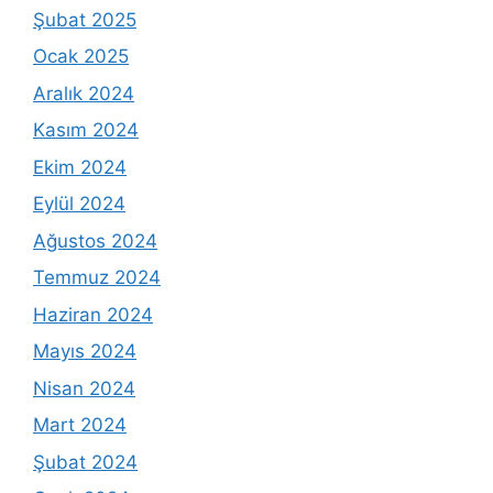
Şubat 2025
Ocak 2025
Aralık 2024
Kasım 2024
Ekim 2024
Eylül 2024
Ağustos 2024
Temmuz 2024
Haziran 2024
Mayıs 2024
Nisan 2024
Mart 2024
Şubat 2024