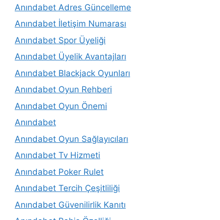
Anındabet Adres Güncelleme
Anındabet İletişim Numarası
Anındabet Spor Üyeliği
Anındabet Üyelik Avantajları
Anındabet Blackjack Oyunları
Anındabet Oyun Rehberi
Anındabet Oyun Önemi
Anındabet
Anındabet Oyun Sağlayıcıları
Anındabet Tv Hizmeti
Anındabet Poker Rulet
Anındabet Tercih Çeşitliliği
Anındabet Güvenilirlik Kanıtı