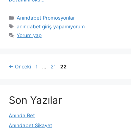
Kategoriler
Anındabet Promosyonlar
Etiketler
anındabet giriş yapamıyorum
Yorum yap
Sayfa
Sayfa
Sayfa
←
Önceki
1
…
21
22
Son Yazılar
Anında Bet
Anındabet Şikayet