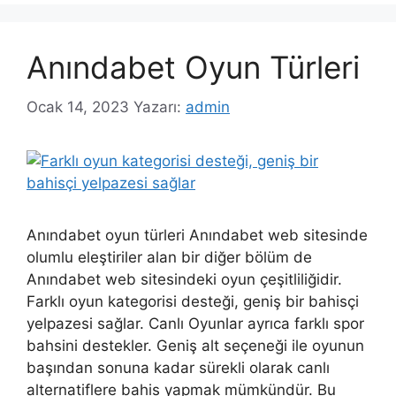
Anındabet Oyun Türleri
Ocak 14, 2023
Yazarı:
admin
Anındabet oyun türleri Anındabet web sitesinde
olumlu eleştiriler alan bir diğer bölüm de
Anındabet web sitesindeki oyun çeşitliliğidir.
Farklı oyun kategorisi desteği, geniş bir bahisçi
yelpazesi sağlar. Canlı Oyunlar ayrıca farklı spor
bahsini destekler. Geniş alt seçeneği ile oyunun
başından sonuna kadar sürekli olarak canlı
alternatiflere bahis yapmak mümkündür. Bu