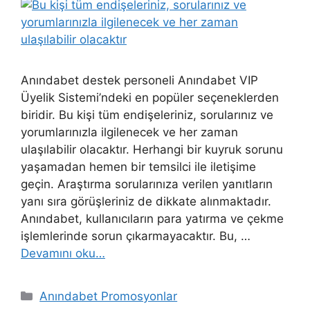
Anındabet destek personeli Anındabet VIP
Üyelik Sistemi’ndeki en popüler seçeneklerden
biridir. Bu kişi tüm endişeleriniz, sorularınız ve
yorumlarınızla ilgilenecek ve her zaman
ulaşılabilir olacaktır. Herhangi bir kuyruk sorunu
yaşamadan hemen bir temsilci ile iletişime
geçin. Araştırma sorularınıza verilen yanıtların
yanı sıra görüşleriniz de dikkate alınmaktadır.
Anındabet, kullanıcıların para yatırma ve çekme
işlemlerinde sorun çıkarmayacaktır. Bu, …
Devamını oku…
Kategoriler
Anındabet Promosyonlar