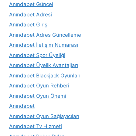
Anındabet Güncel
Anındabet Adresi
Anındabet Giriş
Anındabet Adres Güncelleme
Anındabet İletişim Numarası
Anındabet Spor Üyeliği
Anındabet Üyelik Avantajları
Anındabet Blackjack Oyunları
Anındabet Oyun Rehberi
Anındabet Oyun Önemi
Anındabet
Anındabet Oyun Sağlayıcıları
Anındabet Tv Hizmeti