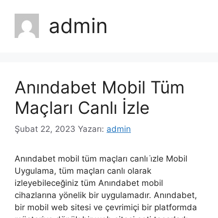
admin
Anındabet Mobil Tüm
Maçları Canlı İzle
Şubat 22, 2023
Yazarı:
admin
Anındabet mobil tüm maçları canlı i̇zle Mobil
Uygulama, tüm maçları canlı olarak
izleyebileceğiniz tüm Anındabet mobil
cihazlarına yönelik bir uygulamadır. Anındabet,
bir mobil web sitesi ve çevrimiçi bir platformda