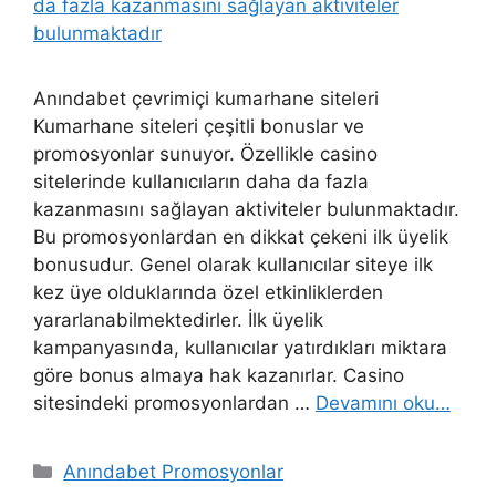
Anındabet çevrimiçi kumarhane siteleri
Kumarhane siteleri çeşitli bonuslar ve
promosyonlar sunuyor. Özellikle casino
sitelerinde kullanıcıların daha da fazla
kazanmasını sağlayan aktiviteler bulunmaktadır.
Bu promosyonlardan en dikkat çekeni ilk üyelik
bonusudur. Genel olarak kullanıcılar siteye ilk
kez üye olduklarında özel etkinliklerden
yararlanabilmektedirler. İlk üyelik
kampanyasında, kullanıcılar yatırdıkları miktara
göre bonus almaya hak kazanırlar. Casino
sitesindeki promosyonlardan …
Devamını oku…
Kategoriler
Anındabet Promosyonlar