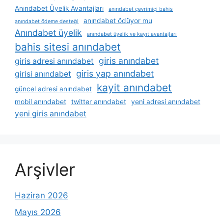
Anındabet Üyelik Avantajları
anındabet çevrimiçi bahis
anındabet ödüyor mu
anındabet ödeme desteği
Anındabet üyelik
anındabet üyelik ve kayıt avantajları
bahis sitesi anındabet
giris anındabet
giris adresi anındabet
giris yap anındabet
girisi anındabet
kayit anındabet
güncel adresi anındabet
mobil anındabet
twitter anındabet
yeni adresi anındabet
yeni giris anındabet
Arşivler
Haziran 2026
Mayıs 2026