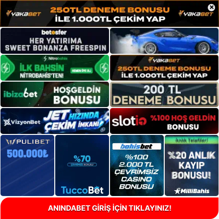
×
ANINDABET GİRİŞ İÇİN TIKLAYINIZ!