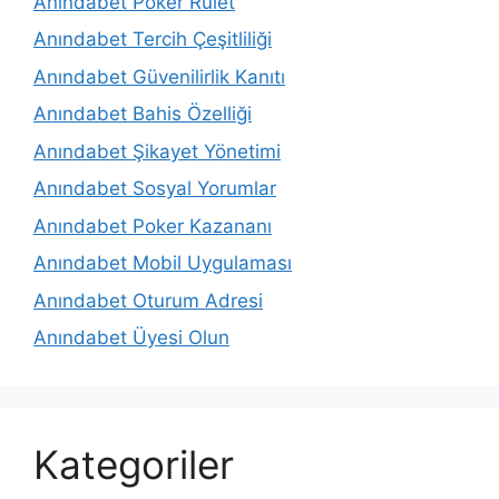
Anındabet Poker Rulet
Anındabet Tercih Çeşitliliği
Anındabet Güvenilirlik Kanıtı
Anındabet Bahis Özelliği
Anındabet Şikayet Yönetimi
Anındabet Sosyal Yorumlar
Anındabet Poker Kazananı
Anındabet Mobil Uygulaması
Anındabet Oturum Adresi
Anındabet Üyesi Olun
Kategoriler