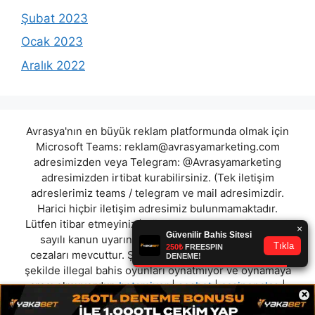
Şubat 2023
Ocak 2023
Aralık 2022
Avrasya'nın en büyük reklam platformunda olmak için
Microsoft Teams:
reklam@avrasyamarketing.com
adresimizden veya Telegram: @Avrasyamarketing
adresimizden irtibat kurabilirsiniz. (Tek iletişim
adreslerimiz teams / telegram ve mail adresimizdir.
Harici hiçbir iletişim adresimiz bulunmamaktadır.
Lütfen itibar etmeyiniz.) Türkiye yasalarına göre 7258
sayılı kanun uyarınca yasa dışı bahis oynamanın
cezaları mevcuttur. Şu an bulunduğunuz site hiç bir
şekilde illegal bahis oyunları oynatmıyor ve oynamaya
aracı olmuyordur.
betsmixer
|
sesbet
|
casinopalas
|
×
betstra
|
betciks
|
betkoz
|
enfesbet
|
lensbahis