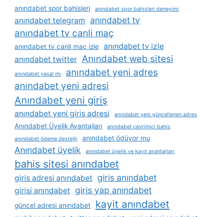
anındabet spor bahisleri
anındabet spor bahisleri deneyimi
anındabet tv
anındabet telegram
anındabet tv canli maç
anındabet tv izle
anındabet tv canli maç izle
Anındabet web sitesi
anındabet twitter
anındabet yeni adres
anındabet yasal mı
anındabet yeni adresi
Anındabet yeni giriş
anındabet yeni giriş adresi
anındabet yeni güncellenen adres
Anındabet Üyelik Avantajları
anındabet çevrimiçi bahis
anındabet ödüyor mu
anındabet ödeme desteği
Anındabet üyelik
anındabet üyelik ve kayıt avantajları
bahis sitesi anındabet
giris anındabet
giris adresi anındabet
giris yap anındabet
girisi anındabet
kayit anındabet
güncel adresi anındabet