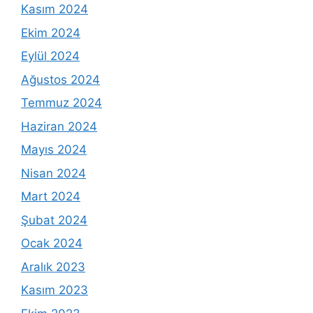
Kasım 2024
Ekim 2024
Eylül 2024
Ağustos 2024
Temmuz 2024
Haziran 2024
Mayıs 2024
Nisan 2024
Mart 2024
Şubat 2024
Ocak 2024
Aralık 2023
Kasım 2023