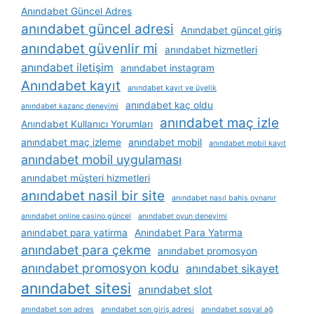
Anındabet Güncel Adres
anındabet güncel adresi
Anındabet güncel giriş
anındabet güvenlir mi
anındabet hizmetleri
anındabet iletişim
anındabet instagram
Anındabet kayıt
anındabet kayıt ve üyelik
anındabet kaç oldu
anındabet kazanç deneyimi
anındabet maç izle
Anındabet Kullanıcı Yorumları
anındabet maç izleme
anındabet mobil
anındabet mobil kayıt
anındabet mobil uygulaması
anındabet müşteri hizmetleri
anındabet nasil bir site
anındabet nasıl bahis oynanır
anındabet online casino güncel
anındabet oyun deneyimi
anındabet para yatirma
Anındabet Para Yatırma
anındabet para çekme
anındabet promosyon
anındabet promosyon kodu
anındabet sikayet
anındabet sitesi
anındabet slot
anındabet son adres
anındabet son giriş adresi
anındabet sosyal ağ