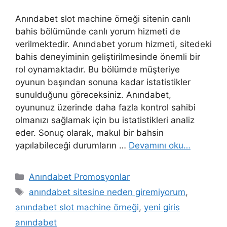
Anındabet slot machine örneği sitenin canlı
bahis bölümünde canlı yorum hizmeti de
verilmektedir. Anındabet yorum hizmeti, sitedeki
bahis deneyiminin geliştirilmesinde önemli bir
rol oynamaktadır. Bu bölümde müşteriye
oyunun başından sonuna kadar istatistikler
sunulduğunu göreceksiniz. Anındabet,
oyununuz üzerinde daha fazla kontrol sahibi
olmanızı sağlamak için bu istatistikleri analiz
eder. Sonuç olarak, makul bir bahsin
yapılabileceği durumların …
Devamını oku…
Kategoriler
Anındabet Promosyonlar
Etiketler
anındabet sitesine neden giremiyorum
,
anındabet slot machine örneği
,
yeni giris
anındabet