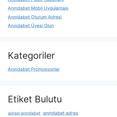
Anındabet Mobil Uygulaması
Anındabet Oturum Adresi
Anındabet Üyesi Olun
Kategoriler
Anındabet Promosyonlar
Etiket Bulutu
anındabet adres
adresi anındabet