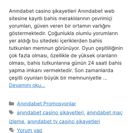
Anındabet casino şikayetleri Anındabet web
sitesine kayıtlı bahis meraklılarının çevrimiçi
yorumları, güven veren bir ortamın varlığını
göstermektedir. Çoğunlukla olumlu yorumların
yer aldığı bu sitedeki içeriklerden bahis
tutkunları memnun görünüyor. Oyun çeşitliliğinin
çok fazla olması, özellikle de yüksek oranların
olması, bahis tutkunlarına günün 24 saati bahis
yapma imkanı vermektedir. Son zamanlarda
çeşitli oyunları büyük bir memnuniyetle …
Devamını oku…
Kategoriler
Anındabet Promosyonlar
Etiketler
anındabet casino şikayetleri
,
anındabet maç
izleme
,
anındabet tv casino şikayetleri
Yorum yap