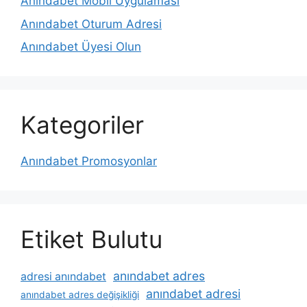
Anındabet Mobil Uygulaması
Anındabet Oturum Adresi
Anındabet Üyesi Olun
Kategoriler
Anındabet Promosyonlar
Etiket Bulutu
anındabet adres
adresi anındabet
anındabet adresi
anındabet adres değişikliği