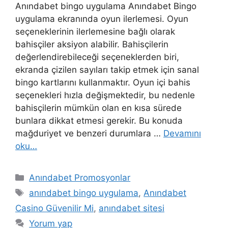
Anındabet bingo uygulama Anındabet Bingo
uygulama ekranında oyun ilerlemesi. Oyun
seçeneklerinin ilerlemesine bağlı olarak
bahisçiler aksiyon alabilir. Bahisçilerin
değerlendirebileceği seçeneklerden biri,
ekranda çizilen sayıları takip etmek için sanal
bingo kartlarını kullanmaktır. Oyun içi bahis
seçenekleri hızla değişmektedir, bu nedenle
bahisçilerin mümkün olan en kısa sürede
bunlara dikkat etmesi gerekir. Bu konuda
mağduriyet ve benzeri durumlara …
Devamını
oku…
Kategoriler
Anındabet Promosyonlar
Etiketler
anındabet bingo uygulama
,
Anındabet
Casino Güvenilir Mi
,
anındabet sitesi
Yorum yap