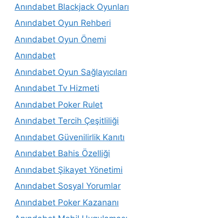
Anındabet Blackjack Oyunları
Anındabet Oyun Rehberi
Anındabet Oyun Önemi
Anındabet
Anındabet Oyun Sağlayıcıları
Anındabet Tv Hizmeti
Anındabet Poker Rulet
Anındabet Tercih Çeşitliliği
Anındabet Güvenilirlik Kanıtı
Anındabet Bahis Özelliği
Anındabet Şikayet Yönetimi
Anındabet Sosyal Yorumlar
Anındabet Poker Kazananı