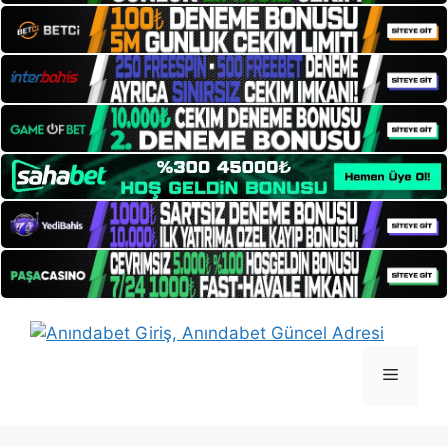
İçeriğe
atla
Menü